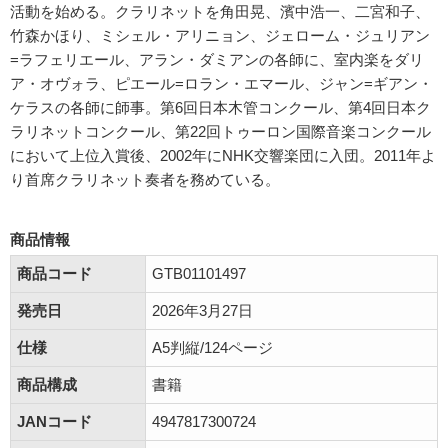
活動を始める。クラリネットを角田晃、濱中浩一、二宮和子、
竹森かほり、ミシェル・アリニョン、ジェローム・ジュリアン
=ラフェリエール、アラン・ダミアンの各師に、室内楽をダリ
ア・オヴォラ、ピエール=ロラン・エマール、ジャン=ギアン・
ケラスの各師に師事。第6回日本木管コンクール、第4回日本ク
ラリネットコンクール、第22回トゥーロン国際音楽コンクール
において上位入賞後、2002年にNHK交響楽団に入団。2011年よ
り首席クラリネット奏者を務めている。
商品情報
商品コード
GTB01101497
発売日
2026年3月27日
仕様
A5判縦/124ページ
商品構成
書籍
JANコード
4947817300724