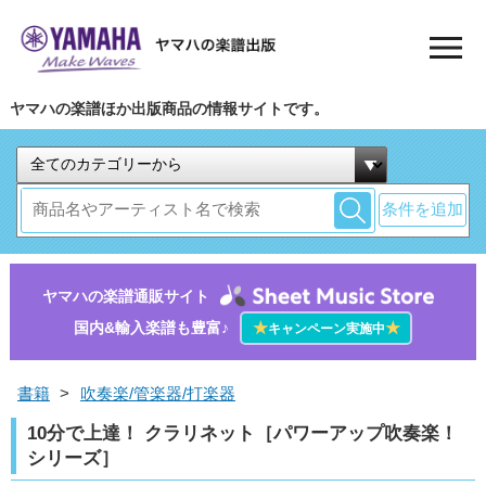
ヤマハの楽譜ほか出版商品の情報サイトです。
条件を追加
ヤマハの楽譜通販サイト
国内&輸入楽譜も豊富♪
★
★
キャンペーン実施中
書籍
>
吹奏楽/管楽器/打楽器
10分で上達！ クラリネット［パワーアップ吹奏楽！
シリーズ］