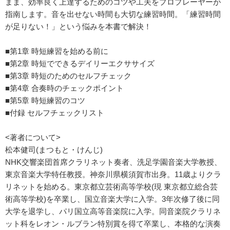
まま、効率良く上達するためのコツや工夫をプロプレーヤーが
指南します。音を出せない時間も大切な練習時間。「練習時間
が足りない！」という悩みを本書で解決！
■第1章 時短練習を始める前に
■第2章 時短でできるデイリーエクササイズ
■第3章 時短のためのセルフチェック
■第4章 合奏時のチェックポイント
■第5章 時短練習のコツ
■付録 セルフチェックリスト
<著者について>
松本健司(まつもと・けんじ)
NHK交響楽団首席クラリネット奏者、洗足学園音楽大学教授、
東京音楽大学特任教授。神奈川県横須賀市出身。11歳よりクラ
リネットを始める。東京都立芸術高等学校(現 東京都立総合芸
術高等学校)を卒業し、国立音楽大学に入学。3年次修了後に同
大学を退学し、パリ国立高等音楽院に入学。同音楽院クラリネ
ット科をレオン・ルブラン特別賞を得て卒業し、本格的な演奏