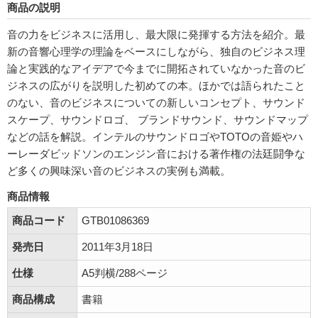
商品の説明
音の力をビジネスに活用し、最大限に発揮する方法を紹介。最
新の音響心理学の理論をベースにしながら、独自のビジネス理
論と実践的なアイデアで今までに開拓されていなかった音のビ
ジネスの広がりを説明した初めての本。ほかでは語られたこと
のない、音のビジネスについての新しいコンセプト、サウンド
スケープ、サウンドロゴ、 ブランドサウンド、サウンドマップ
などの話を解説。インテルのサウンドロゴやTOTOの音姫やハ
ーレーダビッドソンのエンジン音における著作権の法廷闘争な
ど多くの興味深い音のビジネスの実例も満載。
商品情報
商品コード
GTB01086369
発売日
2011年3月18日
仕様
A5判横/288ページ
商品構成
書籍